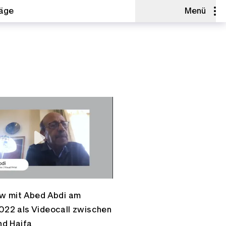
räge
Menü
ew mit Abed Abdi am
022 als Videocall zwischen
nd Haifa