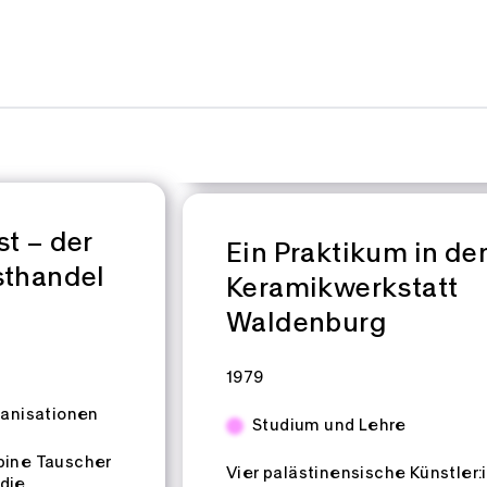
t – der
Ein Praktikum in de
sthandel
Keramikwerkstatt
Waldenburg
Zeitspannen:
1979
ganisationen
Studium und Lehre
abine Tauscher
Vier palästinensische Künstler:
 die