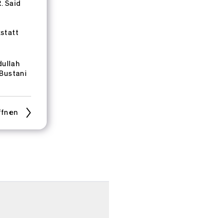
. Said
statt
ullah
Bustani
ffnen