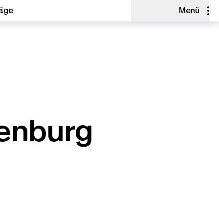
räge
Menü
enburg