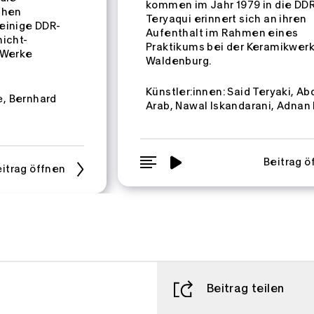
kommen im Jahr 1979 in die DDR
chen
Teryaqui erinnert sich an ihren
einige DDR-
Aufenthalt im Rahmen eines
nicht-
Praktikums bei der Keramikwerk
 Werke
Waldenburg.
Künstler:innen:
Said Teryaki
Abd
e
Bernhard
Arab
Nawal Iskandarani
Adnan 
Beitrag ö
itrag öffnen
Beitrag teilen