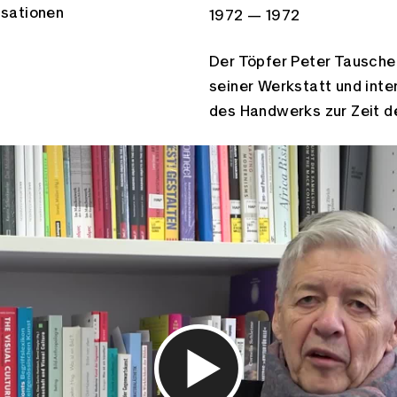
isationen
Zeitspannen:
1972 — 1972
Der Töpfer Peter Tausche
seiner Werkstatt und int
des Handwerks zur Zeit d