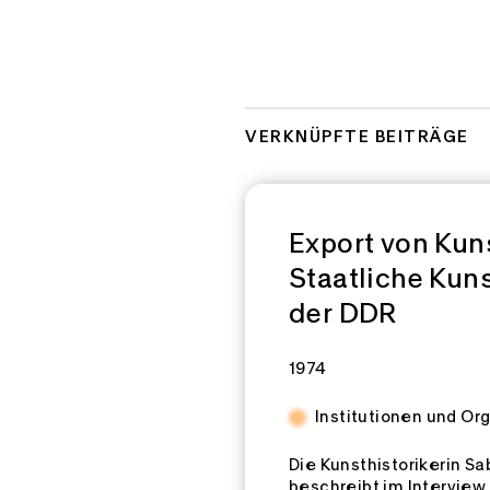
VERKNÜPFTE BEITRÄGE
Export von Kuns
Staatliche Kun
der DDR
Zeitspannen:
1974
Institutionen und Or
Die Kunsthistorikerin S
beschreibt im Interview